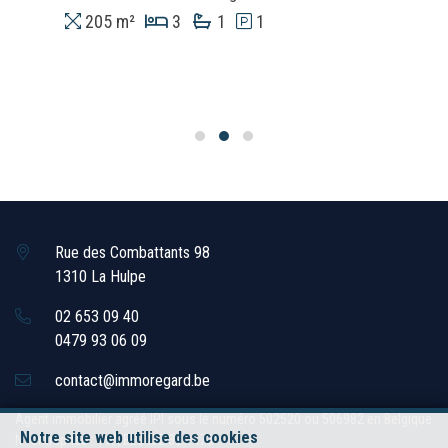
205 m²
3
1
1
Rue des Combattants 98
1310 La Hulpe
02 653 09 40
0479 93 06 09
contact@immoregard.be
Agent immobilier agréé IPI sous le numéro 502520 ou 506982 en Belgique
Notre site web utilise des cookies
N° entreprise : TVA BE0432.331.473